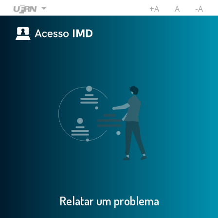
+A
A
-A
??acessibilidade.
??acessibil
??ace
??
??
Relatar um problema